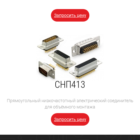
Запросить цену
СНП413
Прямоугольный низкочастотный электрический соединитель
для объёмного монтажа
Запросить цену