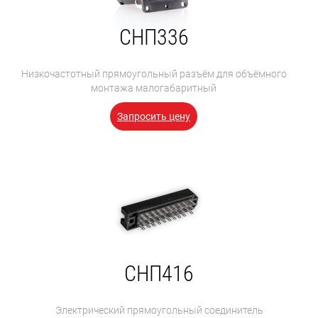
СНП336
Низкочастотный прямоугольный разъём для объёмного
монтажа малогабаритный
Запросить цену
СНП416
Электрический прямоугольный соединитель