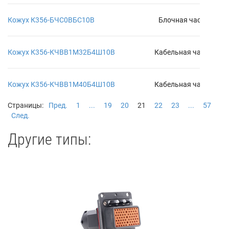
П
Кожух К356-БЧС0ВБС10В
Блочная часть
за
П
Кожух К356-КЧВВ1М32Б4Ш10В
Кабельная часть
за
П
Кожух К356-КЧВВ1М40Б4Ш10В
Кабельная часть
за
Страницы:
Пред.
1
...
19
20
21
22
23
...
57
След.
Другие типы: