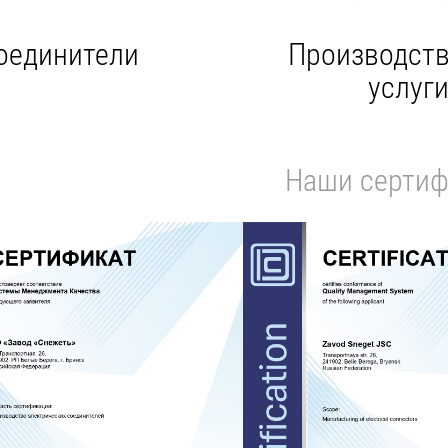
оединители
Производст
услуг
Наши сертиф