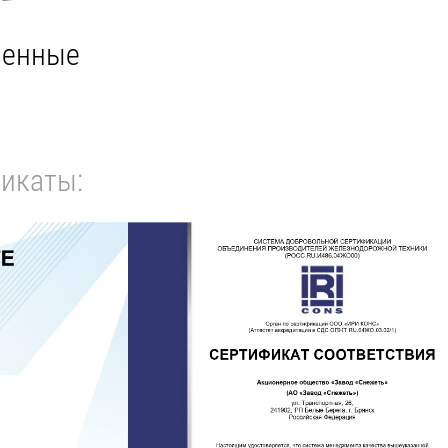
венные
и
икаты: