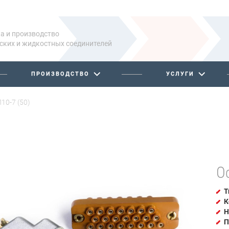
а и производство
ских и жидкостных соединителей
ПРОИЗВОДСТВО
УСЛУГИ
10-7 (50)
О
Т
К
Н
П