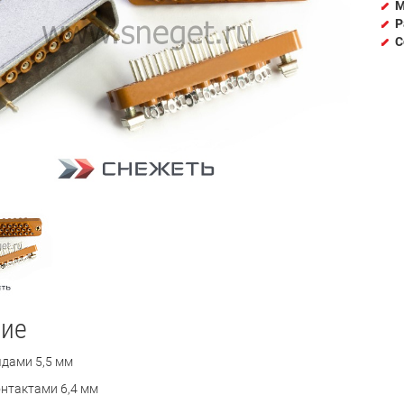
М
Р
С
ие
дами 5,5 мм
нтактами 6,4 мм