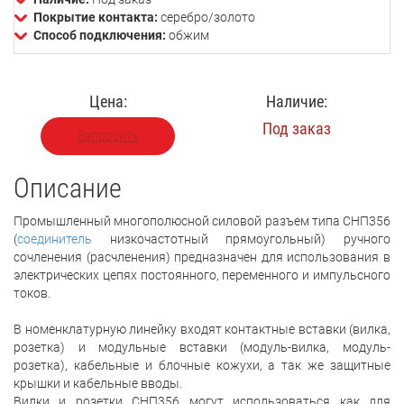
Покрытие контакта:
серебро/золото
Способ подключения:
обжим
Цена:
Наличие:
Под заказ
Запросить
Описание
Промышленный многополюсной силовой разъем типа СНП356
(
соединитель
низкочастотный прямоугольный) ручного
сочленения (расчленения) предназначен для использования в
электрических цепях постоянного, переменного и импульсного
токов.
В номенклатурную линейку входят контактные вставки (вилка,
розетка) и модульные вставки (модуль-вилка, модуль-
розетка), кабельные и блочные кожухи, а так же защитные
крышки и кабельные вводы.
Вилки и розетки СНП356 могут использоваться как для