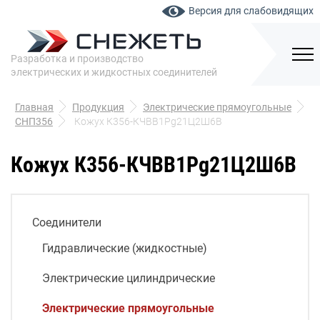
Версия для слабовидящих
Разработка и производство
электрических и жидкостных соединителей
Главная
Продукция
Электрические прямоугольные
СНП356
Кожух К356-КЧВВ1Pg21Ц2Ш6В
Кожух К356-КЧВВ1Pg21Ц2Ш6В
Соединители
Гидравлические (жидкостные)
Электрические цилиндрические
Электрические прямоугольные