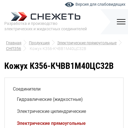
Версия для слабовидящих
Разработка и производство
электрических и жидкостных соединителей
Главная
Продукция
Электрические прямоугольные
СНП356
Кожух К356-КЧВВ1М40ЦС32В
Кожух К356-КЧВВ1М40ЦС32В
Соединители
Гидравлические (жидкостные)
Электрические цилиндрические
Электрические прямоугольные