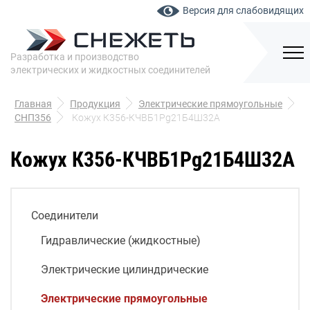
Версия для слабовидящих
Разработка и производство
электрических и жидкостных соединителей
Главная
Продукция
Электрические прямоугольные
СНП356
Кожух К356-КЧВБ1Pg21Б4Ш32А
Кожух К356-КЧВБ1Pg21Б4Ш32А
Соединители
Гидравлические (жидкостные)
Электрические цилиндрические
Электрические прямоугольные