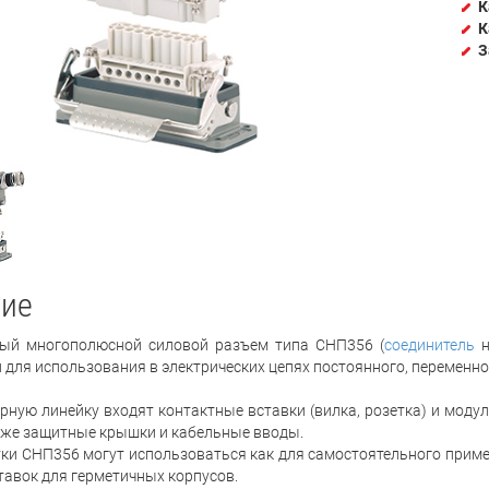
К
К
З
ие
й многополюсной силовой разъем типа СНП356 (
соединитель
н
 для использования в электрических цепях постоянного, переменно
рную линейку входят контактные вставки (вилка, розетка) и модул
к же защитные крышки и кабельные вводы.
тки СНП356 могут использоваться как для самостоятельного примен
ставок для герметичных корпусов.