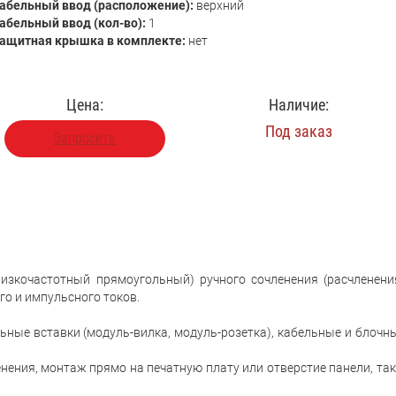
абельный ввод (расположение):
верхний
абельный ввод (кол-во):
1
ащитная крышка в комплекте:
нет
Цена:
Наличие:
Под заказ
Запросить
изкочастотный прямоугольный) ручного сочленения (расчленени
го и импульсного токов.
ьные вставки (модуль-вилка, модуль-розетка), кабельные и блочн
ения, монтаж прямо на печатную плату или отверстие панели, так