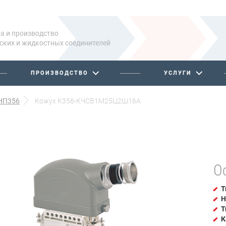
а и производство
ских и жидкостных соединителей
ПРОИЗВОДСТВО
УСЛУГИ
НП356
Кожух К356-КЧСВ1М25Ц2Ш16А
О
Т
Н
Т
К