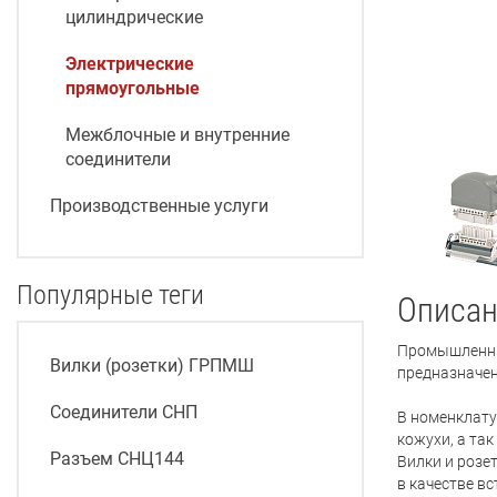
цилиндрические
Электрические
прямоугольные
Межблочные и внутренние
соединители
Производственные услуги
Популярные теги
Описан
Промышленны
Вилки (розетки) ГРПМШ
предназначен
Соединители СНП
В номенклату
кожухи, а та
Разъем СНЦ144
Вилки и розе
в качестве в