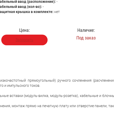
абельный ввод (расположение):
-
абельный ввод (кол-во):
-
ащитная крышка в комплекте:
нет
Цена:
Наличие:
Под заказ
Запросить
изкочастотный прямоугольный) ручного сочленения (расчленени
го и импульсного токов.
ьные вставки (модуль-вилка, модуль-розетка), кабельные и блочн
ения, монтаж прямо на печатную плату или отверстие панели, так