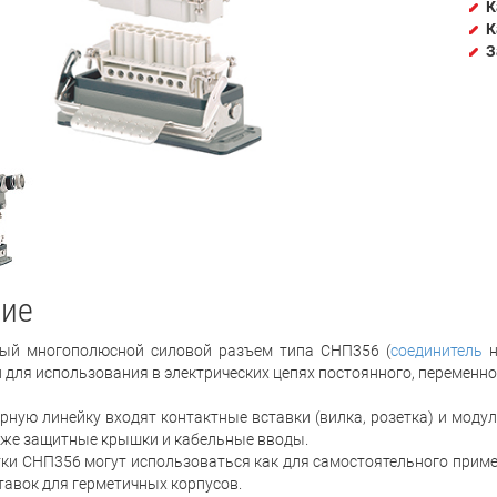
К
К
З
ие
й многополюсной силовой разъем типа СНП356 (
соединитель
н
 для использования в электрических цепях постоянного, переменно
рную линейку входят контактные вставки (вилка, розетка) и модул
к же защитные крышки и кабельные вводы.
тки СНП356 могут использоваться как для самостоятельного примен
ставок для герметичных корпусов.