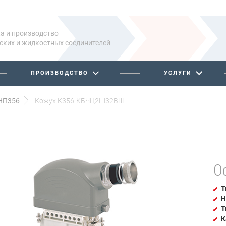
а и производство
ских и жидкостных соединителей
ПРОИЗВОДСТВО
УСЛУГИ
НП356
Кожух К356-КБЧЦ2Ш32ВШ
О
Т
Н
Т
К