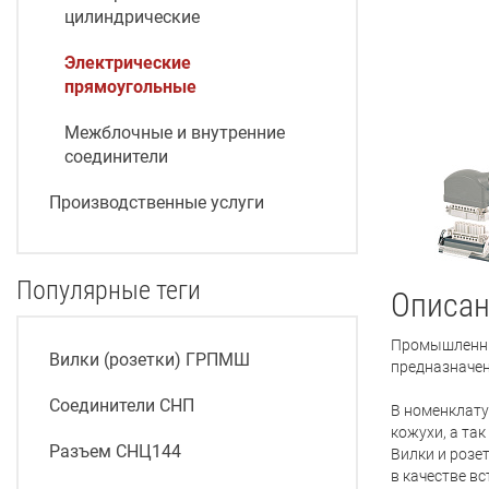
цилиндрические
Электрические
прямоугольные
Межблочные и внутренние
соединители
Производственные услуги
Популярные теги
Описан
Промышленны
Вилки (розетки) ГРПМШ
предназначен
Соединители СНП
В номенклату
кожухи, а та
Разъем СНЦ144
Вилки и розе
в качестве в