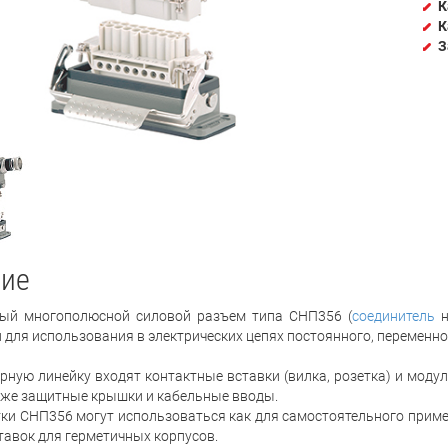
К
К
З
ие
й многополюсной силовой разъем типа СНП356 (
соединитель
н
 для использования в электрических цепях постоянного, переменно
рную линейку входят контактные вставки (вилка, розетка) и модул
к же защитные крышки и кабельные вводы.
тки СНП356 могут использоваться как для самостоятельного примен
ставок для герметичных корпусов.