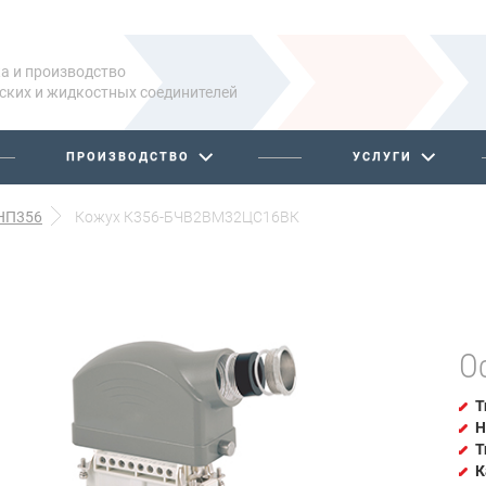
а и производство
ских и жидкостных соединителей
ПРОИЗВОДСТВО
УСЛУГИ
НП356
Кожух К356-БЧВ2ВМ32ЦС16ВК
О
Т
Н
Т
К