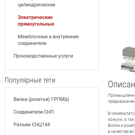
цилиндрические
Электрические
прямоугольные
Межблочные и внутренние
соединители
Производственные услуги
Популярные теги
Описан
Промышленны
Вилки (розетки) ГРПМШ
предназначен
Соединители СНП
В номенклату
кожухи, а та
Разъем СНЦ144
Вилки и розе
в качестве в