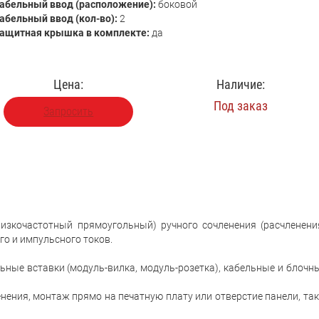
абельный ввод (расположение):
боковой
абельный ввод (кол-во):
2
ащитная крышка в комплекте:
да
Цена:
Наличие:
Под заказ
Запросить
изкочастотный прямоугольный) ручного сочленения (расчленени
го и импульсного токов.
ьные вставки (модуль-вилка, модуль-розетка), кабельные и блочн
ения, монтаж прямо на печатную плату или отверстие панели, так