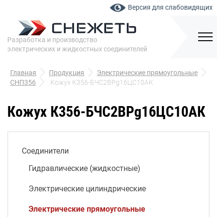
Версия для слабовидящих
Разработка и производство
электрических и жидкостных соединителей
Главная
Продукция
Электрические прямоугольные
СНП356
Кожух К356-БЧС2ВPg16ЦС10АК
Кожух К356-БЧС2ВPg16ЦС10АК
Соединители
Гидравлические (жидкостные)
Электрические цилиндрические
Электрические прямоугольные