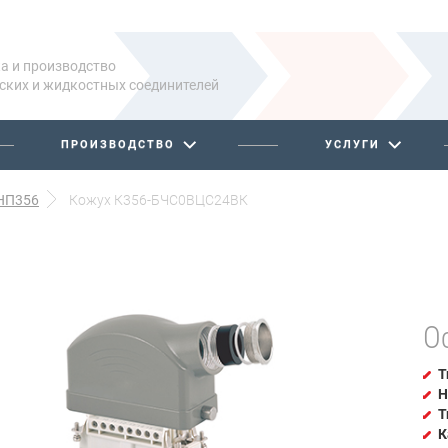
а и производство
ских и жидкостных соединителей
ПРОИЗВОДСТВО
УСЛУГИ
НП356
Кожух К356-БЧС0ВЦС24ВК
О
Т
Н
Т
К