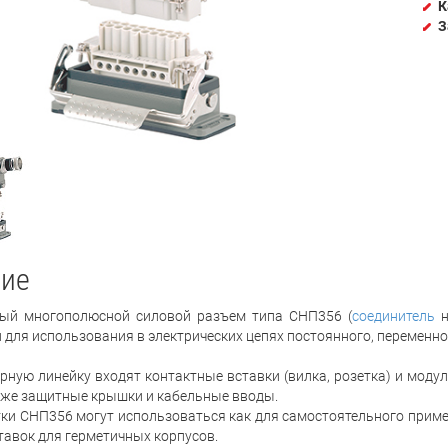
К
З
ие
й многополюсной силовой разъем типа СНП356 (
соединитель
н
 для использования в электрических цепях постоянного, переменно
рную линейку входят контактные вставки (вилка, розетка) и модул
к же защитные крышки и кабельные вводы.
тки СНП356 могут использоваться как для самостоятельного примен
ставок для герметичных корпусов.