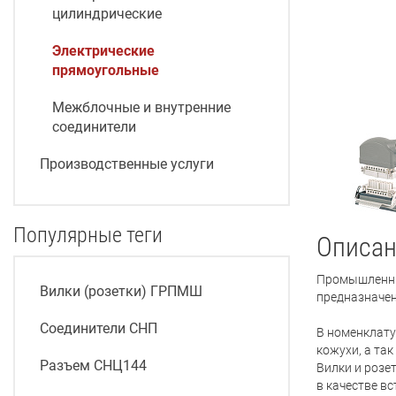
цилиндрические
Электрические
прямоугольные
Межблочные и внутренние
соединители
Производственные услуги
Популярные теги
Описан
Промышленны
Вилки (розетки) ГРПМШ
предназначен
Соединители СНП
В номенклату
кожухи, а та
Разъем СНЦ144
Вилки и розе
в качестве в