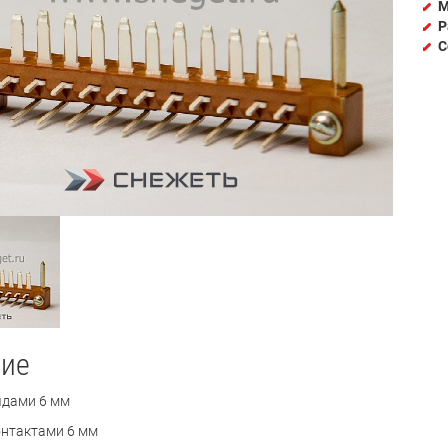
М
Р
С
ие
ядами 6 мм
нтактами 6 мм