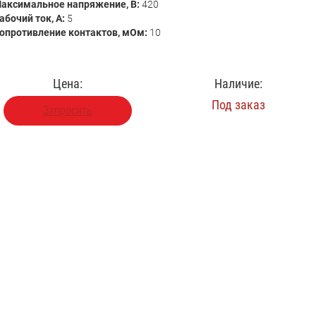
аксимальное напряжение, В:
420
абочий ток, А:
5
опротивление контактов, мОм:
10
Цена:
Наличие:
Под заказ
Запросить