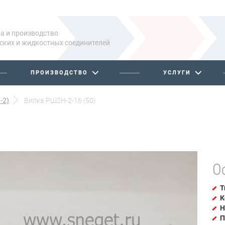
а и производство
ских и жидкостных соединителей
ПРОИЗВОДСТВО
УСЛУГИ
-2)
Вилка РШ2Н-2-16 (50)
О
Т
К
Н
П