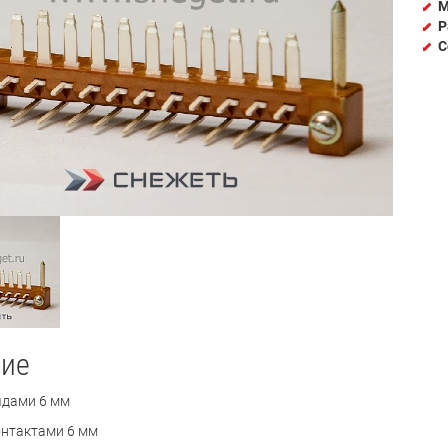
М
Р
С
ие
ядами 6 мм
нтактами 6 мм