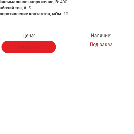
аксимальное напряжение, В:
400
абочий ток, А:
5
опротивление контактов, мОм:
10
Цена:
Наличие:
Под заказ
Запросить