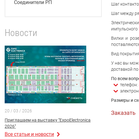
Соединители РП
Шаг контактов
Шаг между ря
Электрическ
импульсного 
Новости
Вилки и розе
поставляются
Вид покрытия
У нас вы мож
доставкой по
По всем вопр
телефон: 
электрон
Размеры и сх
20 / 03 / 2026
Заказать
Приглашаем на выставку "ExpoElectronica
2026"
Все статьи и новости