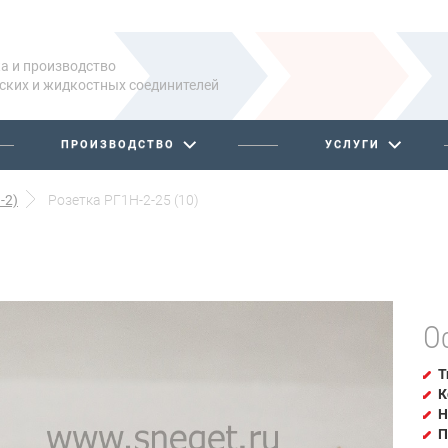
а и производство
ских и жидкостных соединителей
ПРОИЗВОДСТВО
УСЛУГИ
-2)
Розетка РГ1Н-2-25 (10)
О
Т
К
Н
П