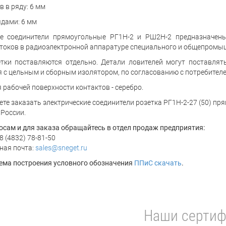
 в ряду: 6 мм
дами: 6 мм
ие соединители прямоугольные РГ1Н-2 и РШ2Н-2 предназначены
токов в радиоэлектронной аппаратуре специального и общепромы
тки поставляются отдельно. Детали ловителей могут поставлят
 с цельным и сборным изолятором, по согласованию с потребителе
 рабочей поверхности контактов - серебро.
ете заказать электрические соединители розетка РГ1Н-2-27 (50) п
 России.
осам и для заказа обращайтесь в отдел продаж предприятия:
8 (4832) 78-81-50
ная почта:
sales@sneget.ru
ема построения условного обозначения
ППиС скачать
.
Наши сертиф